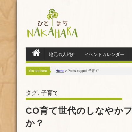
S
k
i
p
t
o
c
地元の人紹介
イベントカレンダー
o
n
You are here
Home
>
Posts tagged :子育て"
t
e
タグ: 子育て
n
t
CO育て世代のしなやか
か？