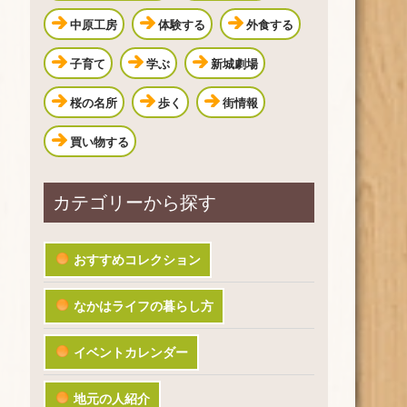
中原工房
体験する
外食する
子育て
学ぶ
新城劇場
桜の名所
歩く
街情報
買い物する
カテゴリーから探す
おすすめコレクション
なかはライフの暮らし方
イベントカレンダー
地元の人紹介