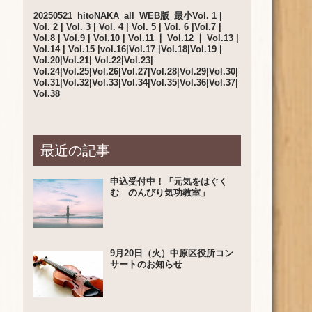
20250521_hitoNAKA_all_WEB版_最小
Vol. 1 |
Vol. 2
|
Vol. 3
|
Vol. 4
|
Vol. 5
|
Vol. 6
|
Vol.7
|
Vol.8
|
Vol.9
|
Vol.10 |
Vol.11 ❘
Vol.12
❘
Vol.13
|
Vol.14
|
Vol.15
|
vol.16
|
Vol.17
|
Vol.18
|
Vol.19
|
Vol.20
|
Vol.21
|
Vol.22
|
Vol.23
|
Vol.24|
Vol.25
|
Vol.26|
Vol.27
|
Vol.28
|
Vol.29
|
Vol.30
|
Vol.31
|
Vol.32
|
Vol.33|
Vol.34
|
Vol.35
|
Vol.36
|
Vol.37
|
Vol.38
最近の記事
申込受付中！「元気をはぐく
む のんびり気功教室」
9月20日（火）中原区役所コン
サートのお知らせ