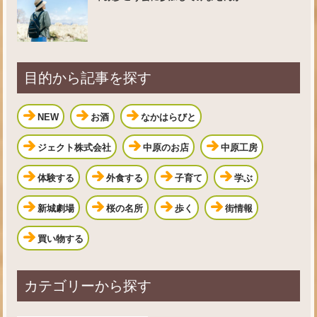
目的から記事を探す
NEW
お酒
なかはらびと
ジェクト株式会社
中原のお店
中原工房
体験する
外食する
子育て
学ぶ
新城劇場
桜の名所
歩く
街情報
買い物する
カテゴリーから探す