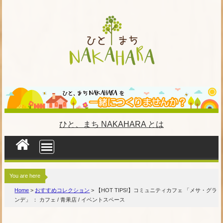
S
k
i
p
t
o
c
o
n
ひと、まち NAKAHARA とは
t
e
n
t
You are here
Home
>
おすすめコレクション
>
【HOT TIPS!】コミュニティカフェ 「メサ・グラ
ンデ」 ： カフェ / 青果店 / イベントスペース