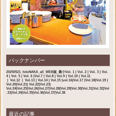
バックナンバー
20250521_hitoNAKA_all_WEB版_最小
Vol. 1 |
Vol. 2
|
Vol. 3
|
Vol.
4
|
Vol. 5
|
Vol. 6
|
Vol.7
|
Vol.8
|
Vol.9
|
Vol.10 |
Vol.11
❘
Vol.12
❘
Vol.13
|
Vol.14
|
Vol.15
|
vol.16
|
Vol.17
|
Vol.18
|
Vol.19
|
Vol.20
|
Vol.21
|
Vol.22
|
Vol.23
|
Vol.24|
Vol.25
|
Vol.26|
Vol.27
|
Vol.28
|
Vol.29
|
Vol.30
|
Vol.31
|
Vol.32
|
Vol
.33|
Vol.34
|
Vol.35
|
Vol.36
|
Vol.37
|
Vol.38
最近の記事