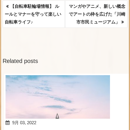
【自転車駐輪場情報】 ル
マンガやアニメ、新しい概念
投
ールとマナーを守って楽しい
でアートの枠を広げた「川崎
自転車ライフ♪
市市民ミュージアム」
稿
ナ
ビ
ゲ
Related posts
ー
シ
ョ
ン
9月 03, 2022